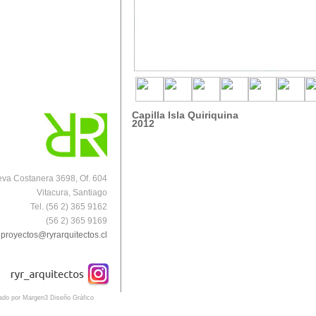
Capilla Isla Quiriquina
2012
va Costanera 3698, Of. 604
Vitacura, Santiago
Tel. (56 2) 365 9162
(56 2) 365 9169
proyectos@ryrarquitectos.cl
eado por Margen3 Diseño Gráfico