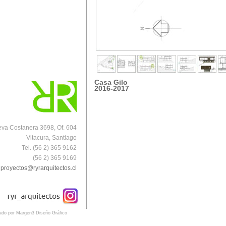
Casa Gilo
2016-2017
va Costanera 3698, Of. 604
Vitacura, Santiago
Tel. (56 2) 365 9162
(56 2) 365 9169
proyectos@ryrarquitectos.cl
eado por Margen3 Diseño Gráfico