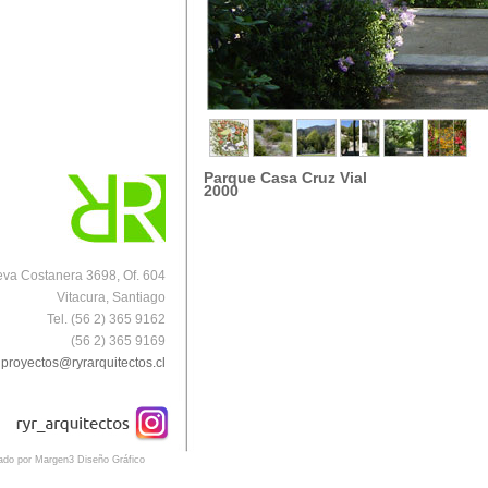
Parque Casa Cruz Vial
2000
va Costanera 3698, Of. 604
Vitacura, Santiago
Tel. (56 2) 365 9162
(56 2) 365 9169
proyectos@ryrarquitectos.cl
eado por Margen3 Diseño Gráfico