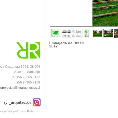
Embajada de Brasil
2012
va Costanera 3698, Of. 604
Vitacura, Santiago
Tel. (56 2) 365 9162
(56 2) 365 9169
proyectos@ryrarquitectos.cl
eado por Margen3 Diseño Gráfico