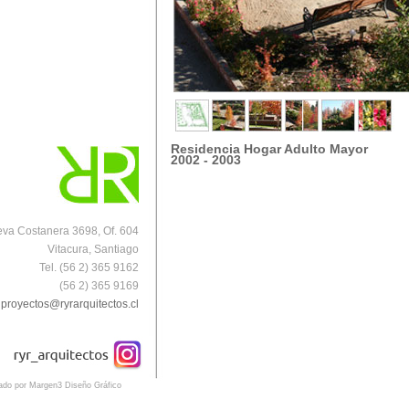
Residencia Hogar Adulto Mayor
2002 - 2003
va Costanera 3698, Of. 604
Vitacura, Santiago
Tel. (56 2) 365 9162
(56 2) 365 9169
proyectos@ryrarquitectos.cl
eado por Margen3 Diseño Gráfico