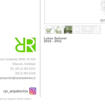
Loteo Señoret
2010 - 2011
va Costanera 3698, Of. 604
Vitacura, Santiago
Tel. (56 2) 365 9162
(56 2) 365 9169
proyectos@ryrarquitectos.cl
eado por Margen3 Diseño Gráfico