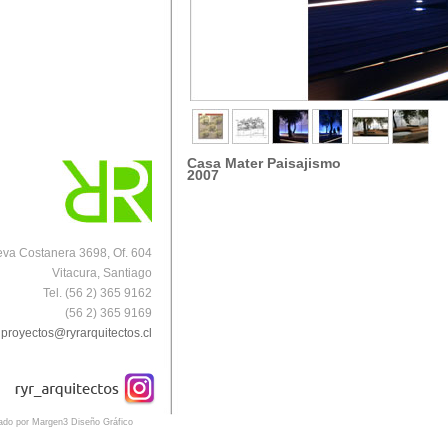
Casa Mater Paisajismo
2007
va Costanera 3698, Of. 604
Vitacura, Santiago
Tel. (56 2) 365 9162
(56 2) 365 9169
proyectos@ryrarquitectos.cl
eado por Margen3 Diseño Gráfico