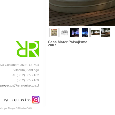
Casa Mater Paisajismo
2007
va Costanera 3698, Of. 604
Vitacura, Santiago
Tel. (56 2) 365 9162
(56 2) 365 9169
proyectos@ryrarquitectos.cl
eado por Margen3 Diseño Gráfico