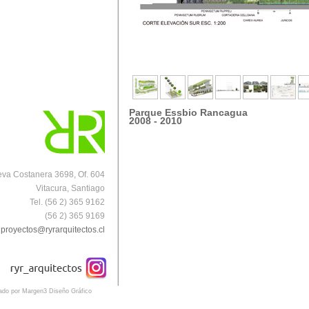
Parque Essbio Rancagua
2008 - 2010
va Costanera 3698, Of. 604
Vitacura, Santiago
Tel. (56 2) 365 9162
(56 2) 365 9169
proyectos@ryrarquitectos.cl
eado por Margen3 Diseño Gráfico