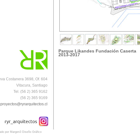
Parque Likandes Fundación Caserta
2013-2017
va Costanera 3698, Of. 604
Vitacura, Santiago
Tel. (56 2) 365 9162
(56 2) 365 9169
proyectos@ryrarquitectos.cl
eado por Margen3 Diseño Gráfico