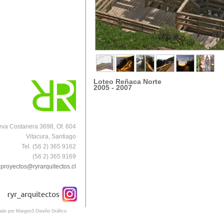
Loteo Reñaca Norte
2005 - 2007
va Costanera 3698, Of. 604
Vitacura, Santiago
Tel. (56 2) 365 9162
(56 2) 365 9169
proyectos@ryrarquitectos.cl
eado por Margen3 Diseño Gráfico