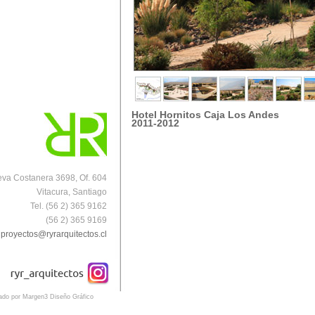
Hotel Hornitos Caja Los Andes
2011-2012
va Costanera 3698, Of. 604
Vitacura, Santiago
Tel. (56 2) 365 9162
(56 2) 365 9169
proyectos@ryrarquitectos.cl
eado por Margen3 Diseño Gráfico