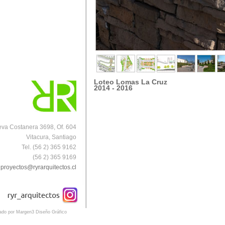
Loteo Lomas La Cruz
2014 - 2016
va Costanera 3698, Of. 604
Vitacura, Santiago
Tel. (56 2) 365 9162
(56 2) 365 9169
proyectos@ryrarquitectos.cl
eado por Margen3 Diseño Gráfico