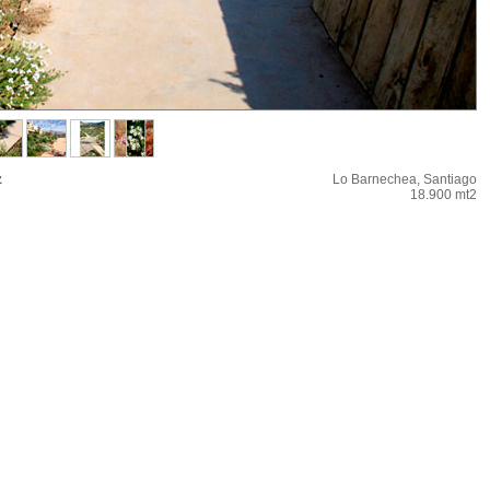
z
Lo Barnechea, Santiago
18.900 mt2