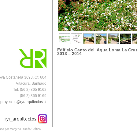
Edificio Canto del Agua Loma La Cru
2013 – 2014
va Costanera 3698, Of. 604
Vitacura, Santiago
Tel. (56 2) 365 9162
(56 2) 365 9169
proyectos@ryrarquitectos.cl
eado por Margen3 Diseño Gráfico