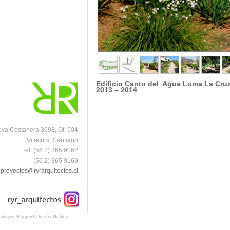
E
dificio Canto del Agua Loma La Cru
2013 – 2014
va Costanera 3698, Of. 604
Vitacura, Santiago
Tel. (56 2) 365 9162
(56 2) 365 9169
proyectos@ryrarquitectos.cl
eado por Margen3 Diseño Gráfico