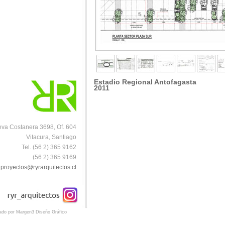
Estadio Regional Antofagasta
2011
va Costanera 3698, Of. 604
Vitacura, Santiago
Tel. (56 2) 365 9162
(56 2) 365 9169
proyectos@ryrarquitectos.cl
eado por Margen3 Diseño Gráfico