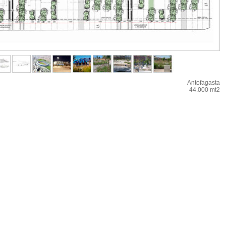
Antofagasta
44.000 mt2