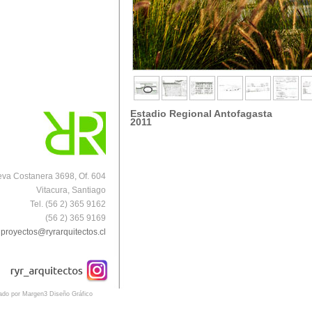
Estadio Regional Antofagasta
2011
va Costanera 3698, Of. 604
Vitacura, Santiago
Tel. (56 2) 365 9162
(56 2) 365 9169
proyectos@ryrarquitectos.cl
eado por Margen3 Diseño Gráfico